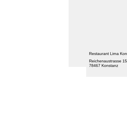
Restaurant Lima Kon
Reichenaustrasse 15
78467 Konstanz
Tanzschule
Startseite
Sals
Tanzkurse
Bach