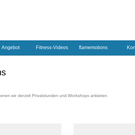
... we make you shape y
Angebot
Fitness-Videos
flamemotions
Kon
ns
in denen wir derzeit Privatstunden und Workshops anbieten.