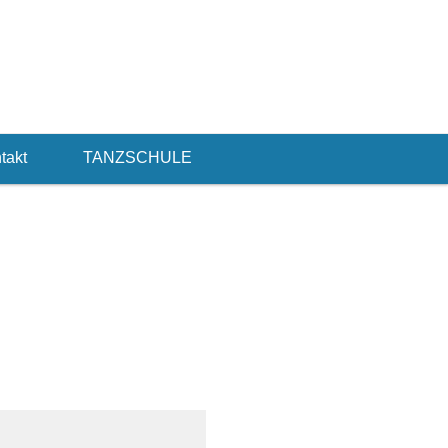
our body
takt
TANZSCHULE