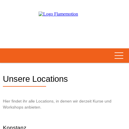
... we make you burn the
dancefloor
Angebot
Unsere Locations
Tanz-Videos
flamemotions
Hier findet ihr alle Locations, in denen wir derzeit Kurse und
Workshops anbieten.
Kontakt
FITNESS
Konstanz