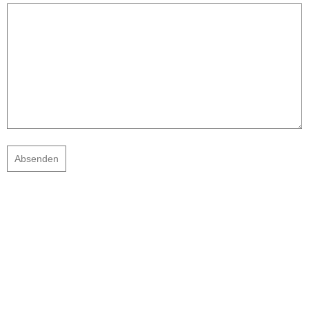
Absenden
© flamemotions Michael Bluemm
Datenschutz
|
Impressum
|
Kontakt