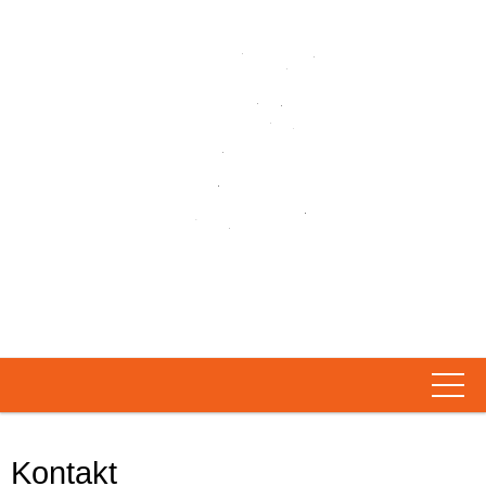
... we make you burn the
dancefloor
Angebot
Kontakt